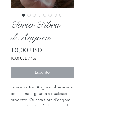
Torto Fibra
d'Angora
Prezzo
10,00 USD
10,00 USD
/
1oz
10,00 USD
ogni
Esaurito
1
Oncia
La nostra Tort Angora Fiber è una 
bellissima aggiunta a qualsiasi 
progetto. Questa fibra d'angora 
grezza è tosata a forbice e ha il 
colore del guscio di tartaruga. 