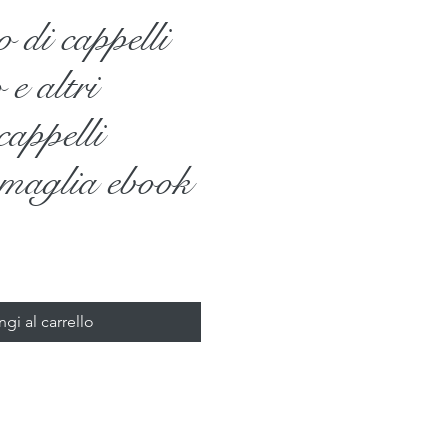
 di cappelli
 e altri
cappelli
 maglia ebook
zo
gi al carrello