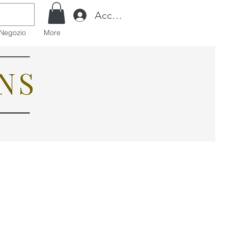
Accedi
Negozio
More