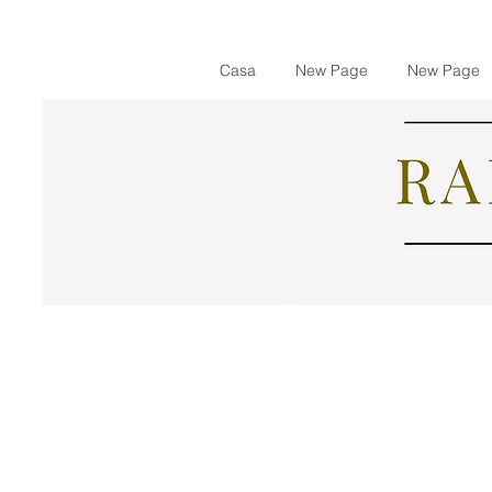
Casa
New Page
New Page