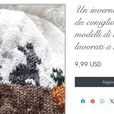
Un inverno
da coniglio
modelli di 
lavorati a
Prez
9,99 USD
Aggiun