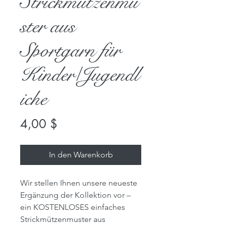
Strickmützenmu
ster aus
Sportgarn für
Kinder/Jugendl
iche
Preis
4,00 $
In den Warenkorb
Wir stellen Ihnen unsere neueste
Ergänzung der Kollektion vor –
ein KOSTENLOSES einfaches
Strickmützenmuster aus