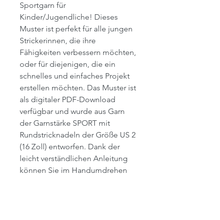
Sportgarn für
Kinder/Jugendliche! Dieses
Muster ist perfekt für alle jungen
Strickerinnen, die ihre
Fähigkeiten verbessern möchten,
oder für diejenigen, die ein
schnelles und einfaches Projekt
erstellen möchten. Das Muster ist
als digitaler PDF-Download
verfügbar und wurde aus Garn
der Garnstärke SPORT mit
Rundstricknadeln der Größe US 2
(16 Zoll) entworfen. Dank der
leicht verständlichen Anleitung
können Sie im Handumdrehen
eine gemütliche und stilvolle
Mütze kreieren. Warum also
warten? Laden Sie noch heute Ihr
Exemplar herunter und beginnen